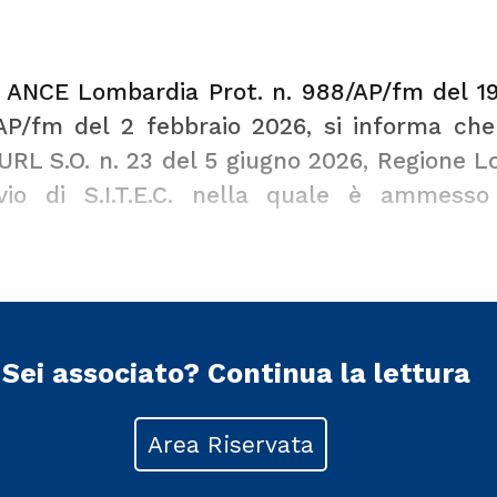
 ANCE Lombardia Prot. n. 988/AP/fm del 1
AP/fm del 2 febbraio 2026
, si informa che
URL S.O. n. 23 del 5 giugno 2026, Regione L
vio di S.I.T.E.C. nella quale è ammesso l
Sei associato?
Continua la lettura
Area Riservata