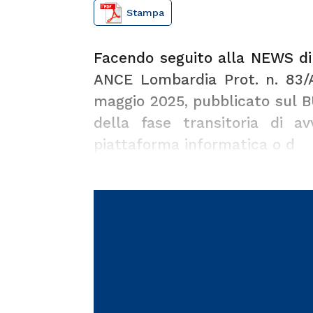
Stampa
Facendo seguito alla
NEWS di
ANCE Lombardia Prot. n. 83/
maggio 2025, pubblicato sul B
della fase transitoria di av
piattaforma informatica o d